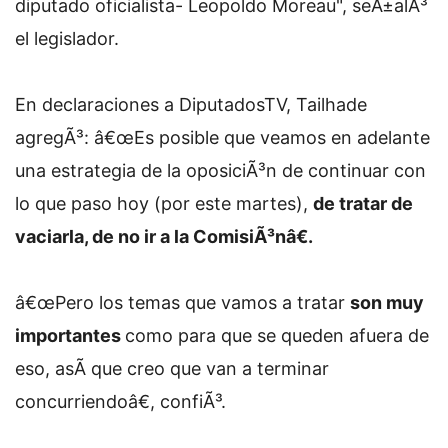
diputado oficialista- Leopoldo Moreau", seÃ±alÃ³
el legislador.
En declaraciones a DiputadosTV, Tailhade
agregÃ³: â€œEs posible que veamos en adelante
una estrategia de la oposiciÃ³n de continuar con
lo que paso hoy (por este martes),
de tratar de
vaciarla, de no ir a la ComisiÃ³nâ€.
â€œPero los temas que vamos a tratar
son muy
importantes
como para que se queden afuera de
eso, asÃ­ que creo que van a terminar
concurriendoâ€, confiÃ³.