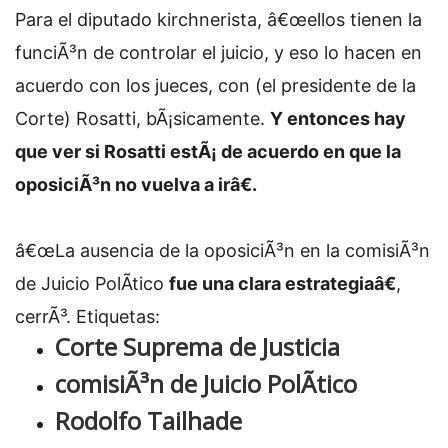
Para el diputado kirchnerista, â€œellos tienen la
funciÃ³n de controlar el juicio, y eso lo hacen en
acuerdo con los jueces, con (el presidente de la
Corte) Rosatti, bÃ¡sicamente.
Y entonces hay
que ver si Rosatti estÃ¡ de acuerdo en que la
oposiciÃ³n no vuelva a irâ€.
â€œLa ausencia de la oposiciÃ³n en la comisiÃ³n
de Juicio PolÃ­tico
fue una clara estrategiaâ€
,
cerrÃ³.
Etiquetas:
Corte Suprema de Justicia
comisiÃ³n de Juicio PolÃ­tico
Rodolfo Tailhade