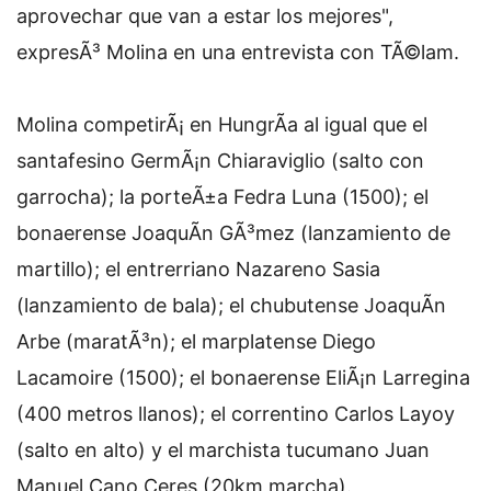
aprovechar que van a estar los mejores",
expresÃ³ Molina en una entrevista con TÃ©lam.
Molina competirÃ¡ en HungrÃ­a al igual que el
santafesino GermÃ¡n Chiaraviglio (salto con
garrocha); la porteÃ±a Fedra Luna (1500); el
bonaerense JoaquÃ­n GÃ³mez (lanzamiento de
martillo); el entrerriano Nazareno Sasia
(lanzamiento de bala); el chubutense JoaquÃ­n
Arbe (maratÃ³n); el marplatense Diego
Lacamoire (1500); el bonaerense EliÃ¡n Larregina
(400 metros llanos); el correntino Carlos Layoy
(salto en alto) y el marchista tucumano Juan
Manuel Cano Ceres (20km marcha).