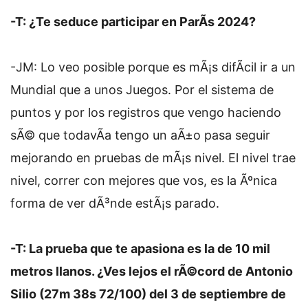
-T: ¿Te seduce participar en ParÃ­s 2024?
-JM: Lo veo posible porque es mÃ¡s difÃ­cil ir a un
Mundial que a unos Juegos. Por el sistema de
puntos y por los registros que vengo haciendo
sÃ© que todavÃ­a tengo un aÃ±o pasa seguir
mejorando en pruebas de mÃ¡s nivel. El nivel trae
nivel, correr con mejores que vos, es la Ãºnica
forma de ver dÃ³nde estÃ¡s parado.
-T: La prueba que te apasiona es la de 10 mil
metros llanos. ¿Ves lejos el rÃ©cord de Antonio
Silio (27m 38s 72/100) del 3 de septiembre de