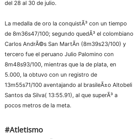
del 28 al 30 de julio.
La medalla de oro la conquistÃ³ con un tiempo
de 8m36s47/100; segundo quedÃ³ el colombiano
Carlos AndrÃ©s San MartÃ­n (8m39s23/100) y
tercero fue el peruano Julio Palomino con
8m48s93/100, mientras que la de plata, en
5.000, la obtuvo con un registro de
13m55s71/100 aventajando al brasileÃ±o Altobeli
Santos da Silva( 13:55.91), al que superÃ³ a
pocos metros de la meta.
#Atletismo