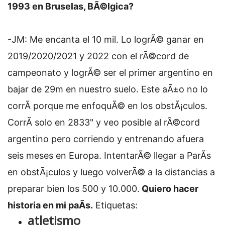
1993 en Bruselas, BÃ©lgica?
-JM: Me encanta el 10 mil. Lo logrÃ© ganar en
2019/2020/2021 y 2022 con el rÃ©cord de
campeonato y logrÃ© ser el primer argentino en
bajar de 29m en nuestro suelo. Este aÃ±o no lo
corrÃ­ porque me enfoquÃ© en los obstÃ¡culos.
CorrÃ­ solo en 2833" y veo posible al rÃ©cord
argentino pero corriendo y entrenando afuera
seis meses en Europa. IntentarÃ© llegar a ParÃ­s
en obstÃ¡culos y luego volverÃ© a la distancias a
preparar bien los 500 y 10.000.
Quiero hacer
historia en mi paÃ­s.
Etiquetas:
atletismo