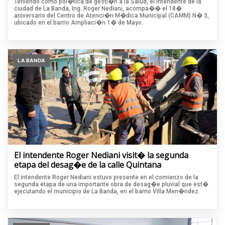
Teniendo como pol�tica de gesti�n a la Salud, el intendente de la
ciudad de La Banda, Ing. Roger Nediani, acompa�� el 18�
aniversario del Centro de Atenci�n M�dica Municipal (CAMM) N� 3,
ubicado en el barrio Ampliaci�n 1� de Mayo.
LA BANDA
El intendente Roger Nediani visit� la segunda
etapa del desag�e de la calle Quintana
El intendente Roger Nediani estuvo presente en el comienzo de la
segunda etapa de una importante obra de desag�e pluvial que est�
ejecutando el municipio de La Banda, en el barrio Villa Men�ndez.