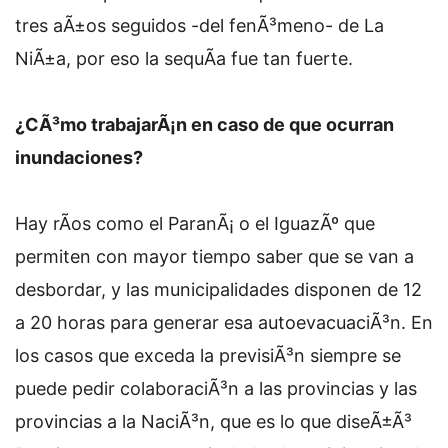
tres aÃ±os seguidos -del fenÃ³meno- de La
NiÃ±a, por eso la sequÃ­a fue tan fuerte.
¿CÃ³mo trabajarÃ¡n en caso de que ocurran
inundaciones?
Hay rÃ­os como el ParanÃ¡ o el IguazÃº que
permiten con mayor tiempo saber que se van a
desbordar, y las municipalidades disponen de 12
a 20 horas para generar esa autoevacuaciÃ³n. En
los casos que exceda la previsiÃ³n siempre se
puede pedir colaboraciÃ³n a las provincias y las
provincias a la NaciÃ³n, que es lo que diseÃ±Ã³