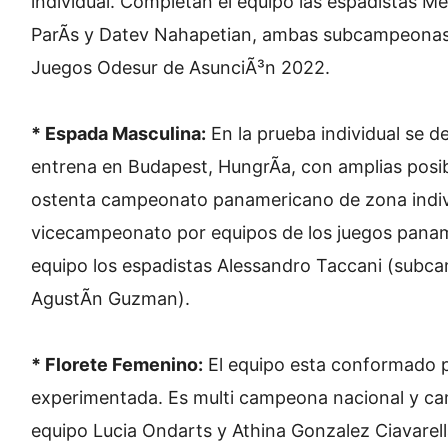
individual. Completan el equipo las espadistas Me
ParÃ­s y Datev Nahapetian, ambas subcampeonas
Juegos Odesur de AsunciÃ³n 2022.
* Espada Masculina:
En la prueba individual se d
entrena en Budapest, HungrÃ­a, con amplias posib
ostenta campeonato panamericano de zona indiv
vicecampeonato por equipos de los juegos pana
equipo los espadistas Alessandro Taccani (subc
AgustÃ­n Guzman).
* Florete Femenino:
El equipo esta conformado p
experimentada. Es multi campeona nacional y c
equipo Lucia Ondarts y Athina Gonzalez Ciavarel