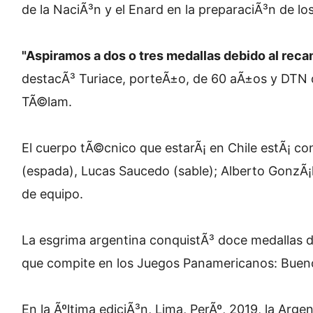
de la NaciÃ³n y el Enard en la preparaciÃ³n de los
"Aspiramos a dos o tres medallas debido al reca
destacÃ³ Turiace, porteÃ±o, de 60 aÃ±os y DTN d
TÃ©lam.
El cuerpo tÃ©cnico que estarÃ¡ en Chile estÃ¡
(espada), Lucas Saucedo (sable); Alberto GonzÃ¡l
de equipo.
La esgrima argentina conquistÃ³ doce medallas d
que compite en los Juegos Panamericanos: Bueno
En la Ãºltima ediciÃ³n, Lima, PerÃº, 2019, la Arge