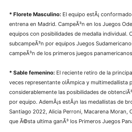
* Florete Masculino:
El equipo estÃ¡ conformado 
entrena en Madrid. CampeÃ³n en los Juegos Ode
equipos con posibilidades de medalla individual.
subcampeÃ³n por equipos Juegos Sudamericanos
campeÃ³n de los primeros juegos panamericanos j
* Sable femenino:
El reciente retiro de la princi
veces representante olÃ­mpica y multimedallista
considerablemente las posibilidades de obtenciÃ
por equipo. AdemÃ¡s estÃ¡n las medallistas de b
Santiago 2022, Alicia Perroni, Macarena Moran,
que Ã©sta ultima ganÃ³ los Primeros Juegos Pan