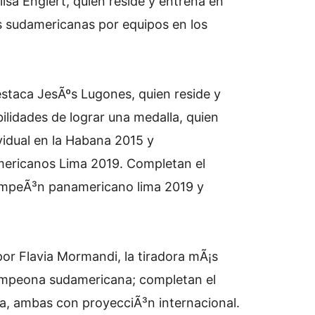
lisa Englert, quien reside y entrena en
 sudamericanas por equipos en los
estaca JesÃºs Lugones, quien reside y
ilidades de lograr una medalla, quien
idual en la Habana 2015 y
mericanos Lima 2019. Completan el
ampeÃ³n panamericano lima 2019 y
or Flavia Mormandi, la tiradora mÃ¡s
ampeona sudamericana; completan el
la, ambas con proyecciÃ³n internacional.