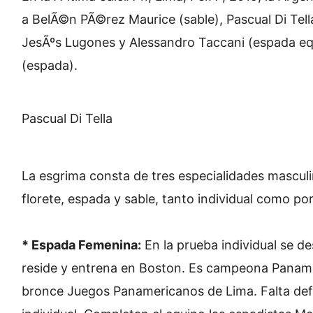
a BelÃ©n PÃ©rez Maurice (sable), Pascual Di Tel
JesÃºs Lugones y Alessandro Taccani (espada equi
(espada).
Pascual Di Tella
La esgrima consta de tres especialidades masculi
florete, espada y sable, tanto individual como po
* Espada Femenina:
En la prueba individual se de
reside y entrena en Boston. Es campeona Paname
bronce Juegos Panamericanos de Lima. Falta defi