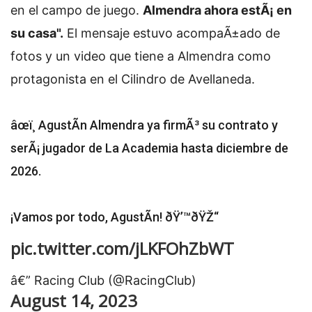
en el campo de juego.
Almendra ahora estÃ¡ en
su casa".
El mensaje estuvo acompaÃ±ado de
fotos y un video que tiene a Almendra como
protagonista en el Cilindro de Avellaneda.
âœï¸ AgustÃ­n Almendra ya firmÃ³ su contrato y
serÃ¡ jugador de La Academia hasta diciembre de
2026.
¡Vamos por todo, AgustÃ­n! ðŸ’™ðŸŽ“
pic.twitter.com/jLKFOhZbWT
â€” Racing Club (@RacingClub)
August 14, 2023