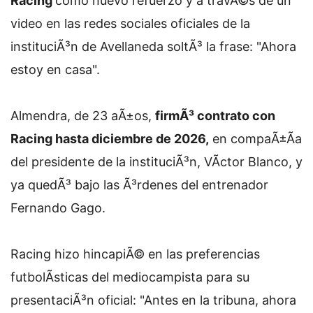
Racing
como nuevo refuerzo y a travÃ©s de un
video en las redes sociales oficiales de la
instituciÃ³n de Avellaneda soltÃ³ la frase: "Ahora
estoy en casa".
Almendra, de 23 aÃ±os,
firmÃ³ contrato con
Racing hasta diciembre de 2026,
en compaÃ±Ã­a
del presidente de la instituciÃ³n, VÃ­ctor Blanco, y
ya quedÃ³ bajo las Ã³rdenes del entrenador
Fernando Gago.
Racing hizo hincapiÃ© en las preferencias
futbolÃ­sticas del mediocampista para su
presentaciÃ³n oficial: "Antes en la tribuna, ahora