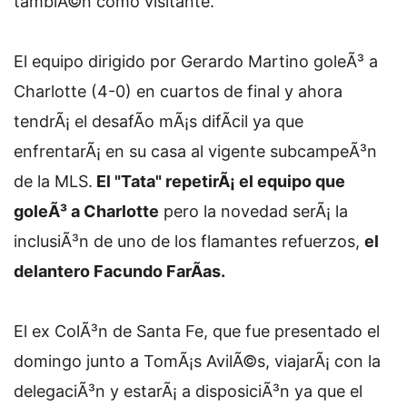
tambiÃ©n como visitante.
El equipo dirigido por Gerardo Martino goleÃ³ a
Charlotte (4-0) en cuartos de final y ahora
tendrÃ¡ el desafÃ­o mÃ¡s difÃ­cil ya que
enfrentarÃ¡ en su casa al vigente subcampeÃ³n
de la MLS.
El "Tata" repetirÃ¡ el equipo que
goleÃ³ a Charlotte
pero la novedad serÃ¡ la
inclusiÃ³n de uno de los flamantes refuerzos,
el
delantero Facundo FarÃ­as.
El ex ColÃ³n de Santa Fe, que fue presentado el
domingo junto a TomÃ¡s AvilÃ©s, viajarÃ¡ con la
delegaciÃ³n y estarÃ¡ a disposiciÃ³n ya que el