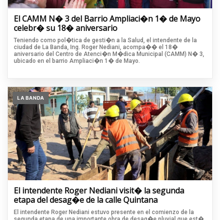
El CAMM N� 3 del Barrio Ampliaci�n 1� de Mayo
celebr� su 18� aniversario
Teniendo como pol�tica de gesti�n a la Salud, el intendente de la
ciudad de La Banda, Ing. Roger Nediani, acompa�� el 18�
aniversario del Centro de Atenci�n M�dica Municipal (CAMM) N� 3,
ubicado en el barrio Ampliaci�n 1� de Mayo.
LA BANDA
El intendente Roger Nediani visit� la segunda
etapa del desag�e de la calle Quintana
El intendente Roger Nediani estuvo presente en el comienzo de la
segunda etapa de una importante obra de desag�e pluvial que est�