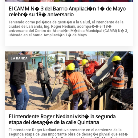
El CAMM N� 3 del Barrio Ampliaci�n 1� de Mayo
celebr� su 18� aniversario
Teniendo como pol�tica de gesti�n a la Salud, el intendente de la
ciudad de La Banda, Ing. Roger Nediani, acompa�� el 18�
aniversario del Centro de Atenci�n M�dica Municipal (CAMM) N� 3,
ubicado en el barrio Ampliaci�n 1� de Mayo.
LA BANDA
El intendente Roger Nediani visit� la segunda
etapa del desag�e de la calle Quintana
El intendente Roger Nediani estuvo presente en el comienzo de la
segunda etapa de una importante obra de desag�e pluvial que est�