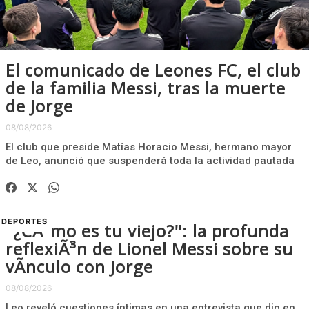
El comunicado de Leones FC, el club
de la familia Messi, tras la muerte
de Jorge
08/08/2026
El club que preside Matías Horacio Messi, hermano mayor
de Leo, anunció que suspenderá toda la actividad pautada
DEPORTES
"¿CÃ³mo es tu viejo?": la profunda
reflexiÃ³n de Lionel Messi sobre su
vÃ­nculo con Jorge
08/08/2026
Leo reveló cuestiones íntimas en una entrevista que dio en